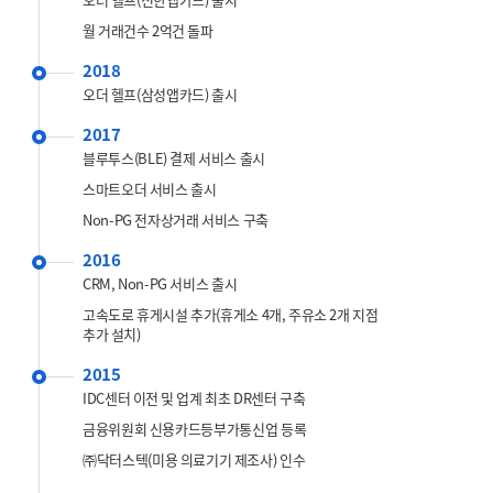
월 거래건수 2억건 돌파
2018
오더 헬프(삼성앱카드) 출시
2017
블루투스(BLE) 결제 서비스 출시
스마트오더 서비스 출시
Non-PG 전자상거래 서비스 구축
2016
CRM, Non-PG 서비스 출시
고속도로 휴게시설 추가(휴게소 4개, 주유소 2개 지점
추가 설치)
2015
IDC센터 이전 및 업계 최초 DR센터 구축
금융위원회 신용카드등부가통신업 등록
㈜닥터스텍(미용 의료기기 제조사) 인수